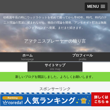
MENU
幼稚園年長の時にウッドラケットを初めて握ってから早40年。時代、時代のテ
ニス理論の荒波に揉まれながら、独自の理論を開発。アンモナイト打法は無敵
のフォアハンドへ発展。まだまだ続きます。
アマテニスプレーヤーの独り言
ホーム
プロフィール
homepage
profile
サイトマップ
site map
新しいブログを開設しました。よろしくお願いします。
スポンサーリンク