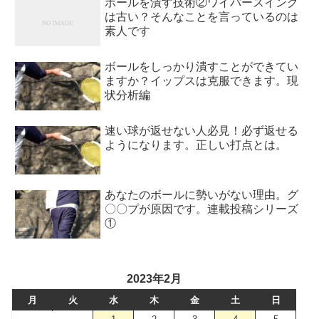
ボールを潰す技術②ワイパースイング
は古い？そんなことを言っているのは
素人です
ボールをしっかり潰すことができてい
ますか？イップスは克服できます。現
状分析編
速い球が返せない人必見！必ず返せる
ようになります。正しい打点とは。
あなたのボールに勢いがない理由。グ
〇〇プが原因です。連載投稿シリーズ
①
2023年2月
月
火
水
木
金
土
日