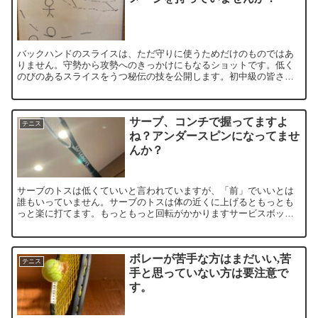
バックハンドのスライスは、ただ守りに使うためだけのものではあ
りません。守勢から攻勢へのきっかけにもなるショットです。低く
のびのあるスライスをうつ秘伝の技を公開します。初中級の皆さん
がこのイメージを最初からもって練習できていれば余計な回り道は
不要です。
サーブ、コンチで握ってますよ
テニス
ね？アンダースピンになってませ
んか？
サーブのトスは低くていいと言われていますが、「前」でいいとは
誰もいっていません。サーブのトスは体の近くに上げるともっとも
っと楽に打てます。もっともっと回転がかかりますサービスボック
スに入れに行こうとしてどんどんトスが前に行っていないですか？
ボレーが苦手な方はまだいい,苦
テニス
手と思っていない方は要注意で
す。