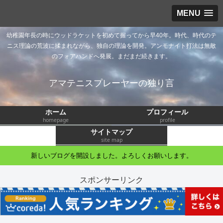
MENU
幼稚園年長の時にウッドラケットを初めて握ってから早40年。時代、時代のテ
ニス理論の荒波に揉まれながら、独自の理論を開発。アンモナイト打法は無敵
のフォアハンドへ発展。まだまだ続きます。
アマテニスプレーヤーの独り言
ホーム
プロフィール
homepage
profile
サイトマップ
site map
新しいブログを開設しました。よろしくお願いします。
スポンサーリンク