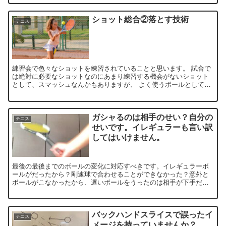
ショット総合②落とす技術
テニス
練習会で色々なショットを練習されていることと思います。 試合で
は絶対に必要なショットなのにあまり練習する機会がないショット
として、スマッシュなんかもありますが、 よく使うボールとして、
落とすボールの練習もおすすめしています。 ...
ガシャるのは相手のせい？自分の
テニス
せいです。イレギュラーも言い訳
してはいけません。
最後の最後までのボールの変化に対応すべきです。イレギュラーボ
ールがだったから？剛速球で合わせることができなかった？意外と
ボールがこなかったから、遅いボールをうったのは相手が下手だっ
たか？相手がどんなレベルでもきちんと対応すべきです。
バックハンドスライスで誤ったイ
テニス
メージを持っていませんか？