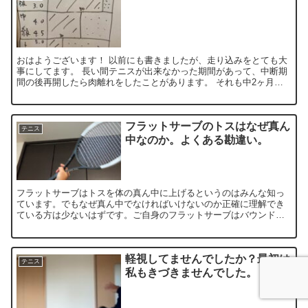
おはようございます！ 以前にも書きましたが、走り込みをとても大
事にしてます。 長い間テニスが出来なかった期間があって、中断期
間の後再開したら肉離れをしたことがあります。 それも中2ヶ月空
けて反対側も。 ...
フラットサーブのトスはなぜ真ん
テニス
中なのか。よくある勘違い。
フラットサーブはトスを体の真ん中に上げるというのはみんな知っ
ています。でもなぜ真ん中でなければいけないのか正確に理解でき
ている方は少ないはずです。ご自身のフラットサーブはバウンドし
た後バックスピンがかかっていないですか？それは実は正しくあり
ません。
軽視してませんでしたか？最初は
テニス
私もきづきませんでした。