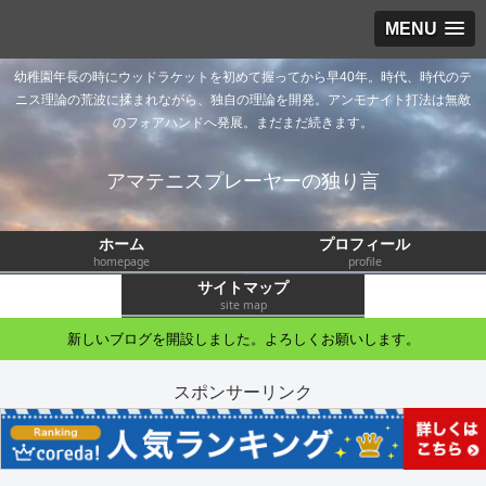
MENU
幼稚園年長の時にウッドラケットを初めて握ってから早40年。時代、時代のテ
ニス理論の荒波に揉まれながら、独自の理論を開発。アンモナイト打法は無敵
のフォアハンドへ発展。まだまだ続きます。
アマテニスプレーヤーの独り言
ホーム
プロフィール
homepage
profile
サイトマップ
site map
新しいブログを開設しました。よろしくお願いします。
スポンサーリンク