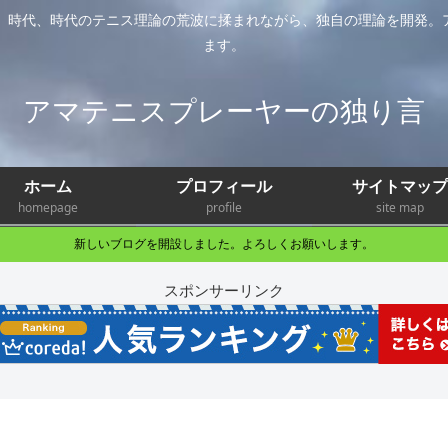
年。時代、時代のテニス理論の荒波に揉まれながら、独自の理論を開発。
ます。
アマテニスプレーヤーの独り言
ホーム
プロフィール
サイトマップ
homepage
profile
site map
新しいブログを開設しました。よろしくお願いします。
スポンサーリンク