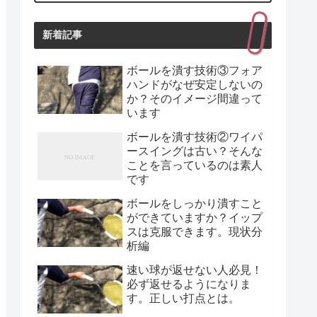
新着記事
ボールを潰す技術③フォア
ハンドがなぜ安定しないの
か？そのイメージ間違って
います
ボールを潰す技術②ワイパ
ースイングは古い？そんな
ことを言っているのは素人
です
ボールをしっかり潰すこと
ができていますか？イップ
スは克服できます。現状分
析編
速い球が返せない人必見！
必ず返せるようになりま
す。正しい打点とは。