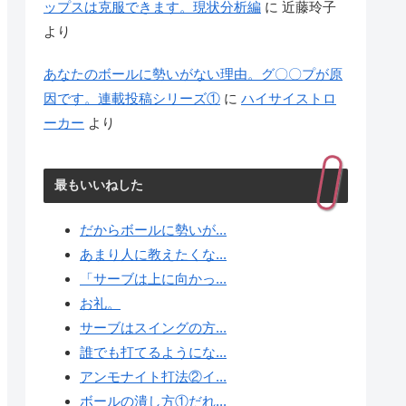
ップスは克服できます。現状分析編
に
近藤玲子
より
あなたのボールに勢いがない理由。グ〇〇プが原
因です。連載投稿シリーズ①
に
ハイサイストロ
ーカー
より
最もいいねした
だからボールに勢いが...
あまり人に教えたくな...
「サーブは上に向かっ...
お礼。
サーブはスイングの方...
誰でも打てるようにな...
アンモナイト打法②イ...
ボールの潰し方①だれ...