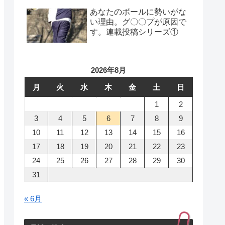
あなたのボールに勢いがな
い理由。グ〇〇プが原因で
す。連載投稿シリーズ①
2026年8月
月
火
水
木
金
土
日
1
2
3
4
5
6
7
8
9
10
11
12
13
14
15
16
17
18
19
20
21
22
23
24
25
26
27
28
29
30
31
« 6月