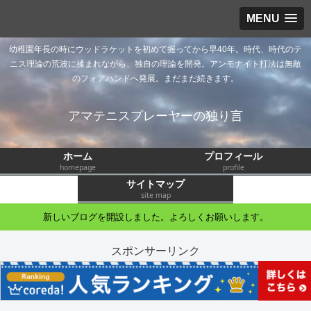
MENU
幼稚園年長の時にウッドラケットを初めて握ってから早40年。時代、時代のテ
ニス理論の荒波に揉まれながら、独自の理論を開発。アンモナイト打法は無敵
のフォアハンドへ発展。まだまだ続きます。
アマテニスプレーヤーの独り言
ホーム
プロフィール
homepage
profile
サイトマップ
site map
新しいブログを開設しました。よろしくお願いします。
スポンサーリンク