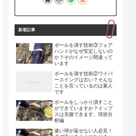
新着記事
ボールを潰す技術③フォア
ハンドがなぜ安定しないの
か？そのイメージ間違って
います
ボールを潰す技術②ワイパ
ースイングは古い？そんな
ことを言っているのは素人
です
ボールをしっかり潰すこと
ができていますか？イップ
スは克服できます。現状分
析編
速い球が返せない人必見！