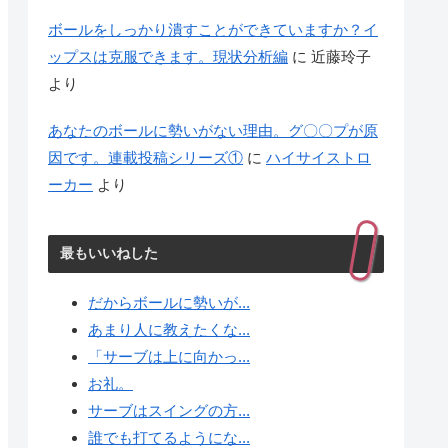
ボールをしっかり潰すことができていますか？イ
ップスは克服できます。現状分析編
に
近藤玲子
より
あなたのボールに勢いがない理由。グ〇〇プが原
因です。連載投稿シリーズ①
に
ハイサイストロ
ーカー
より
最もいいねした
だからボールに勢いが...
あまり人に教えたくな...
「サーブは上に向かっ...
お礼。
サーブはスイングの方...
誰でも打てるようにな...