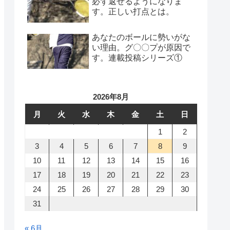
必ず返せるようになりま
す。正しい打点とは。
あなたのボールに勢いがな
い理由。グ〇〇プが原因で
す。連載投稿シリーズ①
2026年8月
月
火
水
木
金
土
日
1
2
3
4
5
6
7
8
9
10
11
12
13
14
15
16
17
18
19
20
21
22
23
24
25
26
27
28
29
30
31
« 6月