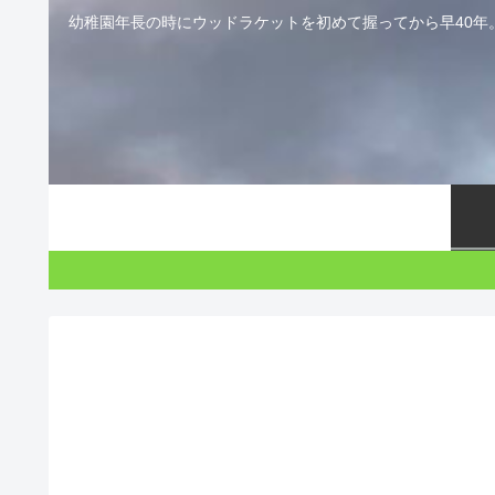
幼稚園年長の時にウッドラケットを初めて握ってから早40