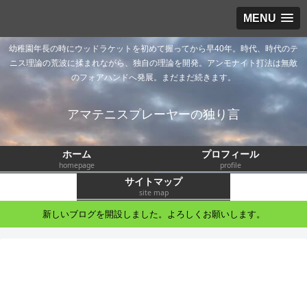
MENU
幼稚園年長の時にウッドラケットを初めて握ってから早40年。時代、時代のテ
ニス理論の荒波に揉まれながら、独自の理論を開発。アンモナイト打法は無敵
のフォアハンドへ発展。まだまだ続きます。
アマテニスプレーヤーの独り言
ホーム
プロフィール
homepage
profile
サイトマップ
site map
新しいブログを開設しました。よろしくお願いします。