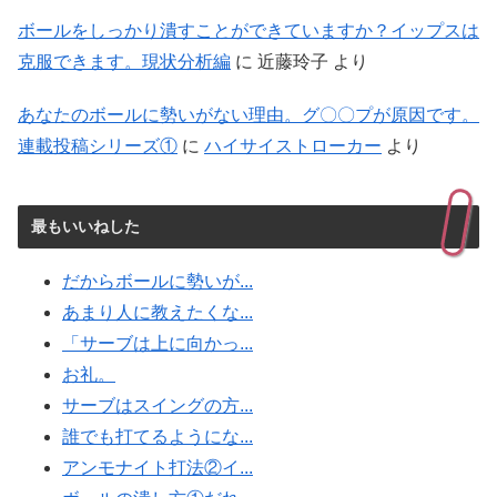
ボールをしっかり潰すことができていますか？イップスは
克服できます。現状分析編
に
近藤玲子
より
あなたのボールに勢いがない理由。グ〇〇プが原因です。
連載投稿シリーズ①
に
ハイサイストローカー
より
最もいいねした
だからボールに勢いが...
あまり人に教えたくな...
「サーブは上に向かっ...
お礼。
サーブはスイングの方...
誰でも打てるようにな...
アンモナイト打法②イ...