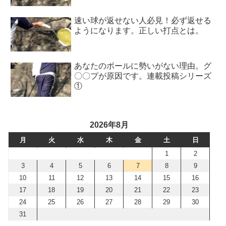
速い球が返せない人必見！必ず返せる
ようになります。正しい打点とは。
あなたのボールに勢いがない理由。グ
〇〇プが原因です。連載投稿シリーズ
①
2026年8月
月
火
水
木
金
土
日
1
2
3
4
5
6
7
8
9
10
11
12
13
14
15
16
17
18
19
20
21
22
23
24
25
26
27
28
29
30
31