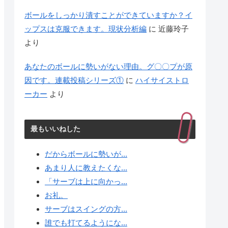
ボールをしっかり潰すことができていますか？イ
ップスは克服できます。現状分析編
に
近藤玲子
より
あなたのボールに勢いがない理由。グ〇〇プが原
因です。連載投稿シリーズ①
に
ハイサイストロ
ーカー
より
最もいいねした
だからボールに勢いが...
あまり人に教えたくな...
「サーブは上に向かっ...
お礼。
サーブはスイングの方...
誰でも打てるようにな...