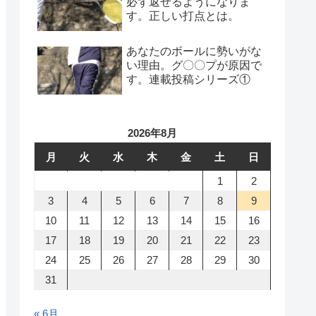
必ず返せるようになりま
す。正しい打点とは。
あなたのボールに勢いがな
い理由。グ〇〇プが原因で
す。連載投稿シリーズ①
2026年8月
月
火
水
木
金
土
日
1
2
3
4
5
6
7
8
9
10
11
12
13
14
15
16
17
18
19
20
21
22
23
24
25
26
27
28
29
30
31
« 6月