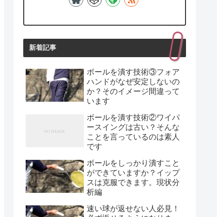
新着記事
ボールを潰す技術③フォア
ハンドがなぜ安定しないの
か？そのイメージ間違って
います
ボールを潰す技術②ワイパ
ースイングは古い？そんな
ことを言っているのは素人
です
ボールをしっかり潰すこと
ができていますか？イップ
スは克服できます。現状分
析編
速い球が返せない人必見！