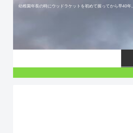
幼稚園年長の時にウッドラケットを初めて握ってから早40