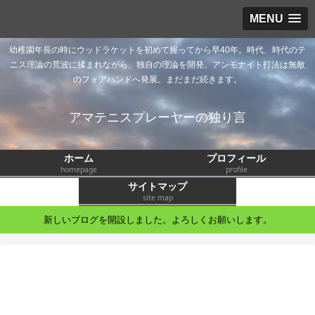
MENU
幼稚園年長の時にウッドラケットを初めて握ってから早40年。時代、時代のテ
ニス理論の荒波に揉まれながら、独自の理論を開発。アンモナイト打法は無敵
のフォアハンドへ発展。まだまだ続きます。
アマテニスプレーヤーの独り言
ホーム
プロフィール
homepage
profile
サイトマップ
site map
新しいブログを開設しました。よろしくお願いします。