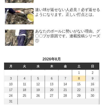
速い球が返せない人必見！必ず返せる
ようになります。正しい打点とは。
あなたのボールに勢いがない理由。グ
〇〇プが原因です。連載投稿シリーズ
①
2026年8月
月
火
水
木
金
土
日
1
2
3
4
5
6
7
8
9
10
11
12
13
14
15
16
17
18
19
20
21
22
23
24
25
26
27
28
29
30
31