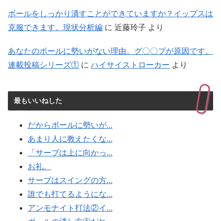
ボールをしっかり潰すことができていますか？イップスは
克服できます。現状分析編
に
近藤玲子
より
あなたのボールに勢いがない理由。グ〇〇プが原因です。
連載投稿シリーズ①
に
ハイサイストローカー
より
最もいいねした
だからボールに勢いが...
あまり人に教えたくな...
「サーブは上に向かっ...
お礼。
サーブはスイングの方...
誰でも打てるようにな...
アンモナイト打法②イ...