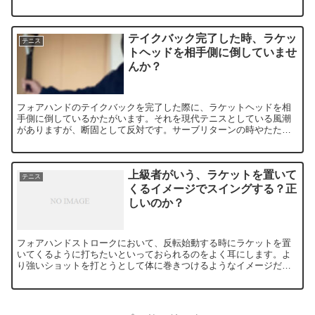
格段に上達していくはずです。是非参考にしてみてください。
テイクバック完了した時、ラケッ
テニス
トヘッドを相手側に倒していませ
んか？
フォアハンドのテイクバックを完了した際に、ラケットヘッドを相
手側に倒しているかたがいます。それを現代テニスとしている風潮
がありますが、断固として反対です。サーブリターンの時やたたき
こまれた時にも同じスイングにしておくべきです。再現性の観点か
ら。
上級者がいう、ラケットを置いて
テニス
くるイメージでスイングする？正
しいのか？
フォアハンドストロークにおいて、反転始動する時にラケットを置
いてくるように打ちたいといっておられるのをよく耳にします。よ
り強いショットを打とうとして体に巻きつけるようなイメージだと
思います。結論、間違いです。賛成しません。その理由とはいかに