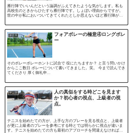
雁行陣でいいんだという論調がふえてきたような気がします。私も
高校生のときからひたすら雁行陣です。しょぼい理由からですが。
世の中が私においついてきてくれたとしか思えないほど雁行陣が見
直されています。ラケットの飛びが関係しているのかもしれません
フォアボレーの極意④ロングボレ
テニス
ー
そのボレーボレーホントに試合で 役にたちますか？ と言う問いかけ
からここ数日 ボレーについて書いてきました。笑。 今まで読んでき
てくださり 厚く御礼申...
人の真似をする時どこを見ます
テニス
か？初心者の視点、上級者の視
点。
テニスを始めたての方が、上手な方のプレーを見る視点と、上級者
が更に上級者のプレーを参考にする時とでは明らかに視点が違いま
す。テニスを始めたての方も最初のアプローチを間違えなければ、