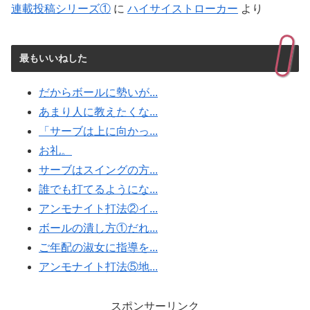
連載投稿シリーズ①
に
ハイサイストローカー
より
最もいいねした
だからボールに勢いが...
あまり人に教えたくな...
「サーブは上に向かっ...
お礼。
サーブはスイングの方...
誰でも打てるようにな...
アンモナイト打法②イ...
ボールの潰し方①だれ...
ご年配の淑女に指導を...
アンモナイト打法⑤地...
スポンサーリンク