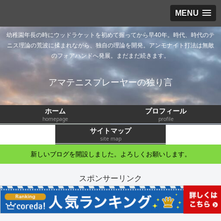
MENU
幼稚園年長の時にウッドラケットを初めて握ってから早40年。時代、時代のテ
ニス理論の荒波に揉まれながら、独自の理論を開発。アンモナイト打法は無敵
のフォアハンドへ発展。まだまだ続きます。
アマテニスプレーヤーの独り言
ホーム
プロフィール
homepage
profile
サイトマップ
site map
新しいブログを開設しました。よろしくお願いします。
スポンサーリンク