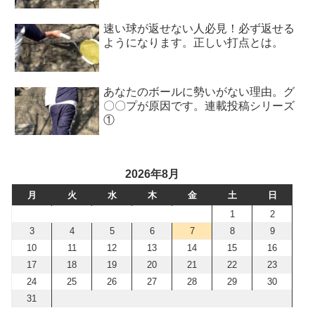
速い球が返せない人必見！必ず返せる
ようになります。正しい打点とは。
あなたのボールに勢いがない理由。グ
〇〇プが原因です。連載投稿シリーズ
①
2026年8月
月
火
水
木
金
土
日
1
2
3
4
5
6
7
8
9
10
11
12
13
14
15
16
17
18
19
20
21
22
23
24
25
26
27
28
29
30
31