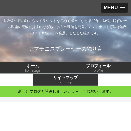
MENU
幼稚園年長の時にウッドラケットを初めて握ってから早40年。時代、時代のテ
ニス理論の荒波に揉まれながら、独自の理論を開発。アンモナイト打法は無敵
のフォアハンドへ発展。まだまだ続きます。
アマテニスプレーヤーの独り言
ホーム
プロフィール
homepage
profile
サイトマップ
site map
新しいブログを開設しました。よろしくお願いします。