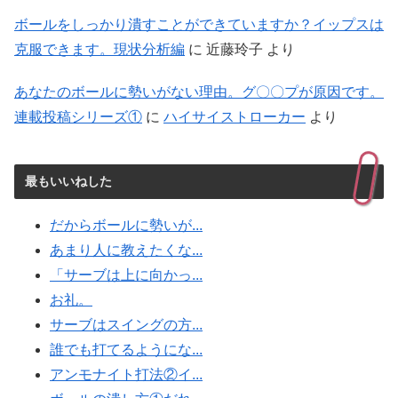
ボールをしっかり潰すことができていますか？イップスは
克服できます。現状分析編
に
近藤玲子
より
あなたのボールに勢いがない理由。グ〇〇プが原因です。
連載投稿シリーズ①
に
ハイサイストローカー
より
最もいいねした
だからボールに勢いが...
あまり人に教えたくな...
「サーブは上に向かっ...
お礼。
サーブはスイングの方...
誰でも打てるようにな...
アンモナイト打法②イ...