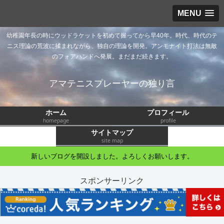
MENU
幼稚園年長の時にウッドラケットを初めて握ってから早40年。時代、時代のテ
ニス理論の荒波に揉まれながら、独自の理論を開発。アンモナイト打法は無敵
のフォアハンドへ発展。まだまだ続きます。
アマテニスプレーヤーの独り言
ホーム
プロフィール
homepage
profile
サイトマップ
site map
新しいブログを開設しました。よろしくお願いします。
スポンサーリンク