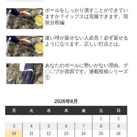
ボールをしっかり潰すことができてい
ますか？イップスは克服できます。現
状分析編
速い球が返せない人必見！必ず返せる
ようになります。正しい打点とは。
あなたのボールに勢いがない理由。グ
〇〇プが原因です。連載投稿シリーズ
①
2026年8月
月
火
水
木
金
土
日
1
2
3
4
5
6
7
8
9
10
11
12
13
14
15
16