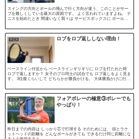
スイングの方向とボールの飛んで行く方向が違う、このことがサー
ブを難しくしている最大の原因です。 よく言われていますよね。 テ
ニスを始めたとき 間違いなく我々は サービスボックスに ボールを
「運ぶ」ために...
ロブをロブ返ししない理由！
テニス
ベースライン付近から ベースラインギリギリに ロブを打たれた時
ロブで返しますか？ 女子のプロ同士の試合でも ロブ返しをよく見ま
す。 3往復くらいして どちらかが勝負かける。 大体勝負かけに行っ
た方が 次の次でミスる。 ...
フォアボレーの極意③ボレーでも
テニス
やっぱり！
昨日までの内容は しっかり芯で打球する そのためには、 頭とラケ
ットヘッドの距離を どんなボールがきても できるだけ同じ距離にな
るよう維持すると ...