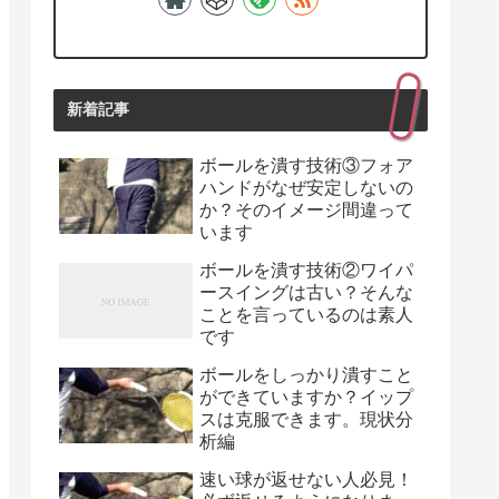
新着記事
ボールを潰す技術③フォア
ハンドがなぜ安定しないの
か？そのイメージ間違って
います
ボールを潰す技術②ワイパ
ースイングは古い？そんな
ことを言っているのは素人
です
ボールをしっかり潰すこと
ができていますか？イップ
スは克服できます。現状分
析編
速い球が返せない人必見！