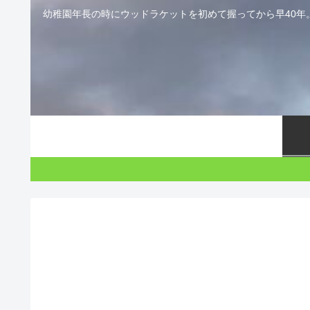
幼稚園年長の時にウッドラケットを初めて握ってから早40