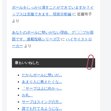
ボールをしっかり潰すことができていますか？イ
ップスは克服できます。現状分析編
に
近藤玲子
より
あなたのボールに勢いがない理由。グ〇〇プが原
因です。連載投稿シリーズ①
に
ハイサイストロ
ーカー
より
最もいいねした
だからボールに勢いが...
あまり人に教えたくな...
「サーブは上に向かっ...
お礼。
サーブはスイングの方...
誰でも打てるようにな...