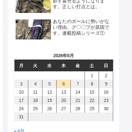
必ず返せるようになりま
す。正しい打点とは。
あなたのボールに勢いがな
い理由。グ〇〇プが原因で
す。連載投稿シリーズ①
2026年8月
月
火
水
木
金
土
日
1
2
3
4
5
6
7
8
9
10
11
12
13
14
15
16
17
18
19
20
21
22
23
24
25
26
27
28
29
30
31
« 6月