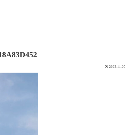
18A83D452
2022.11.20