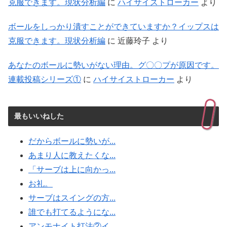
克服できます。現状分析編
に
ハイサイストローカー
より
ボールをしっかり潰すことができていますか？イップスは
克服できます。現状分析編
に
近藤玲子
より
あなたのボールに勢いがない理由。グ〇〇プが原因です。
連載投稿シリーズ①
に
ハイサイストローカー
より
最もいいねした
だからボールに勢いが...
あまり人に教えたくな...
「サーブは上に向かっ...
お礼。
サーブはスイングの方...
誰でも打てるようにな...
アンモナイト打法②イ...