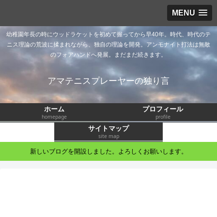
MENU
幼稚園年長の時にウッドラケットを初めて握ってから早40年。時代、時代のテ
ニス理論の荒波に揉まれながら、独自の理論を開発。アンモナイト打法は無敵
のフォアハンドへ発展。まだまだ続きます。
アマテニスプレーヤーの独り言
ホーム
プロフィール
homepage
profile
サイトマップ
site map
新しいブログを開設しました。よろしくお願いします。