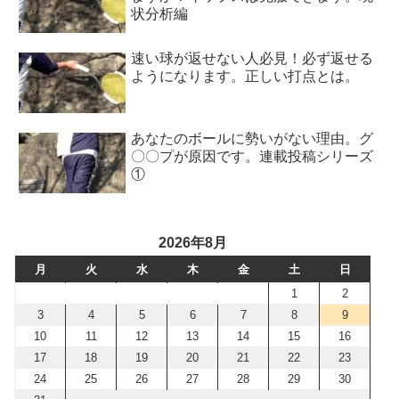
状分析編
速い球が返せない人必見！必ず返せる
ようになります。正しい打点とは。
あなたのボールに勢いがない理由。グ
〇〇プが原因です。連載投稿シリーズ
①
2026年8月
月
火
水
木
金
土
日
1
2
3
4
5
6
7
8
9
10
11
12
13
14
15
16
17
18
19
20
21
22
23
24
25
26
27
28
29
30