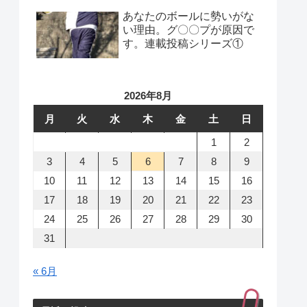
あなたのボールに勢いがな
い理由。グ〇〇プが原因で
す。連載投稿シリーズ①
2026年8月
月
火
水
木
金
土
日
1
2
3
4
5
6
7
8
9
10
11
12
13
14
15
16
17
18
19
20
21
22
23
24
25
26
27
28
29
30
31
« 6月