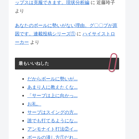
ップスは克服できます。現状分析編
に
近藤玲子
より
あなたのボールに勢いがない理由。グ〇〇プが原
因です。連載投稿シリーズ①
に
ハイサイストロ
ーカー
より
最もいいねした
だからボールに勢いが...
あまり人に教えたくな...
「サーブは上に向かっ...
お礼。
サーブはスイングの方...
誰でも打てるようにな...
アンモナイト打法②イ...
ボールの潰し方①だれ...