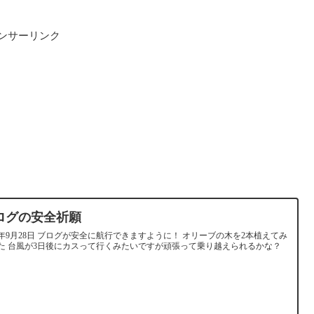
ンサーリンク
ログの安全祈願
21年9月28日 ブログが安全に航行できますように！ オリーブの木を2本植えてみ
た 台風が3日後にカスって行くみたいですが頑張って乗り越えられるかな？