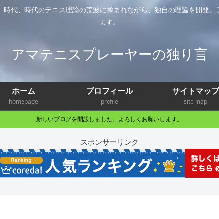
年。時代、時代のテニス理論の荒波に揉まれながら、独自の理論を開発。
ます。
アマテニスプレーヤーの独り言
ホーム
プロフィール
サイトマップ
homepage
profile
site map
新しいブログを開設しました。よろしくお願いします。
スポンサーリンク