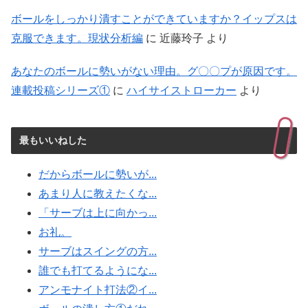
ボールをしっかり潰すことができていますか？イップスは
克服できます。現状分析編
に
近藤玲子
より
あなたのボールに勢いがない理由。グ〇〇プが原因です。
連載投稿シリーズ①
に
ハイサイストローカー
より
最もいいねした
だからボールに勢いが...
あまり人に教えたくな...
「サーブは上に向かっ...
お礼。
サーブはスイングの方...
誰でも打てるようにな...
アンモナイト打法②イ...