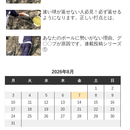
速い球が返せない人必見！必ず返せる
ようになります。正しい打点とは。
あなたのボールに勢いがない理由。グ
〇〇プが原因です。連載投稿シリーズ
①
2026年8月
月
火
水
木
金
土
日
1
2
3
4
5
6
7
8
9
10
11
12
13
14
15
16
17
18
19
20
21
22
23
24
25
26
27
28
29
30
31