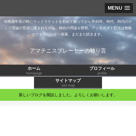
MENU
幼稚園年長の時にウッドラケットを初めて握ってから早40年。時代、時代のテ
ニス理論の荒波に揉まれながら、独自の理論を開発。アンモナイト打法は無敵
のフォアハンドへ発展。まだまだ続きます。
アマテニスプレーヤーの独り言
ホーム
プロフィール
homepage
profile
サイトマップ
site map
新しいブログを開設しました。よろしくお願いします。