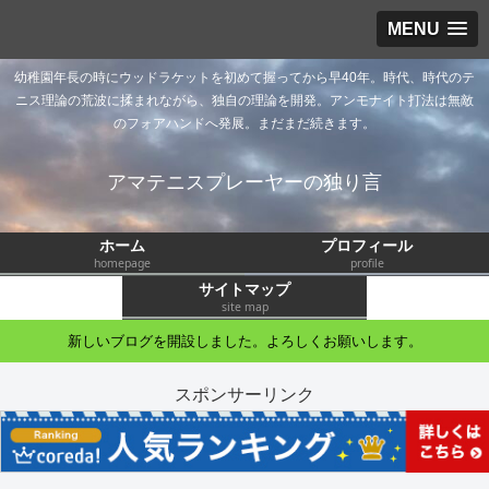
MENU
幼稚園年長の時にウッドラケットを初めて握ってから早40年。時代、時代のテ
ニス理論の荒波に揉まれながら、独自の理論を開発。アンモナイト打法は無敵
のフォアハンドへ発展。まだまだ続きます。
アマテニスプレーヤーの独り言
ホーム
プロフィール
homepage
profile
サイトマップ
site map
新しいブログを開設しました。よろしくお願いします。
スポンサーリンク